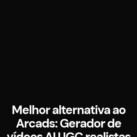
Melhor alternativa ao
Arcads: Gerador de
vídeos AI UGC realistas